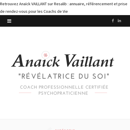
Retrouvez Anaïck VAILLANT sur Resalib : annuaire, référencement et prise
de rendez-vous pour les Coachs de Vie
F
L
a
i
c
n
e
k
b
e
o
d
o
I
k
n