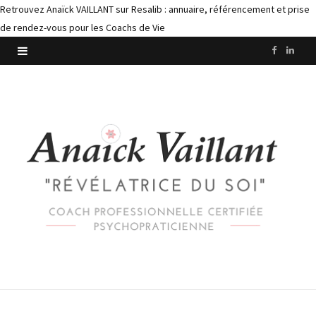
Retrouvez Anaïck VAILLANT sur Resalib : annuaire, référencement et prise
de rendez-vous pour les Coachs de Vie
F
L
a
i
c
n
e
k
b
e
o
d
o
I
k
n