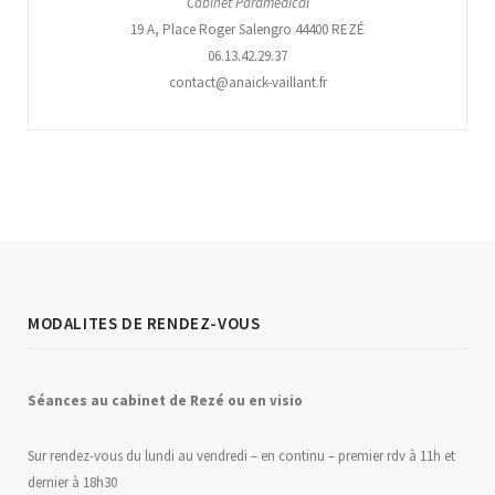
Cabinet Paramédical
19 A, Place Roger Salengro 44400 REZÉ
06.13.42.29.37
contact@anaick-vaillant.fr
MODALITES DE RENDEZ-VOUS
Séances au
c
abinet de Rezé ou en visio
Sur rendez-vous du lundi au vendredi – en continu – premier rdv à 11h et
dernier à 18h30