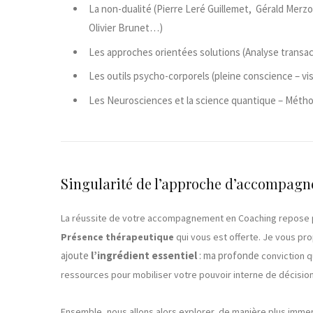
La non-dualité (Pierre Leré Guillemet, Gérald Merzo
Olivier Brunet…)
Les approches orientées solutions (Analyse transa
Les outils psycho-corporels (pleine conscience – vis
Les Neurosciences et la science quantique – Méthod
Singularité de l’approche d’accompag
La réussite de votre accompagnement en Coaching repose 
Présence thérapeutique
qui vous est offerte. Je vous p
ajoute
l’ingrédient essentiel
: ma profonde
conviction q
ressources pour
mobiliser votre pouvoir interne de décision
Ensemble, nous allons alors explorer, de manière plus imme