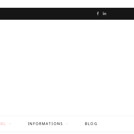
F
L
a
i
c
n
e
k
b
e
o
d
o
I
k
n
NEL
INFORMATIONS
BLOG