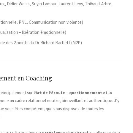
ug, Didier Weiss, Suyin Lamour, Laurent Levy, Thibault Arbre,
ctionnelle, PNL, Communication non violente)
ualisation – libération émotionnelle)
e des 2 points du Dr Richard Bartlett (M2P)
nement en Coaching
principalement sur
l’Art de l’écoute – questionnement et la
cadre relationnel neutre, bienveillant et authentique. J’y
ropose un
ue vous êtes compétent, que vous disposez de toutes les
.
rsive, cette position de
« créateur – choisissant »
, celle qui valide