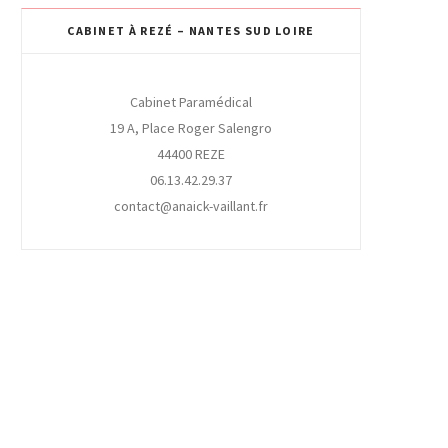
CABINET À REZÉ – NANTES SUD LOIRE
Cabinet Paramédical
19 A, Place Roger Salengro
44400 REZE
06.13.42.29.37
contact@anaick-vaillant.fr