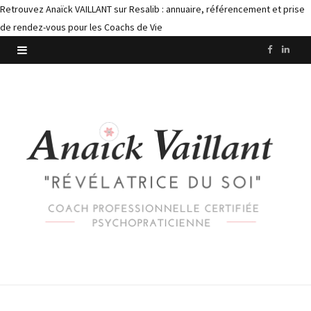
Retrouvez Anaïck VAILLANT sur Resalib : annuaire, référencement et prise
de rendez-vous pour les Coachs de Vie
F
L
a
i
c
n
e
k
b
e
o
d
o
I
k
n