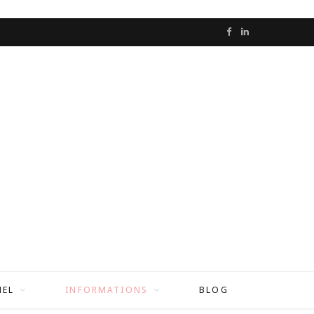
F
L
a
i
c
n
e
k
b
e
o
d
o
I
k
n
NEL
INFORMATIONS
BLOG