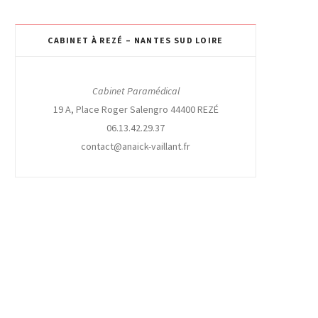
CABINET À REZÉ – NANTES SUD LOIRE
Cabinet Paramédical
19 A, Place Roger Salengro 44400 REZÉ
06.13.42.29.37
contact@anaick-vaillant.fr