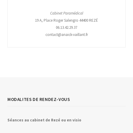
Cabinet Paramédical
19 A, Place Roger Salengro 44400 REZÉ
06.13.42.29.37
contact@anaick-vaillant.fr
MODALITES DE RENDEZ-VOUS
Séances au
c
abinet de Rezé ou en visio