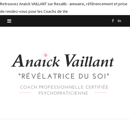
Retrouvez Anaïck VAILLANT sur Resalib : annuaire, référencement et prise
de rendez-vous pour les Coachs de Vie
F
L
a
i
c
n
e
k
b
e
o
d
o
I
k
n