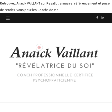
Retrouvez Anaïck VAILLANT sur Resalib : annuaire, référencement et prise
de rendez-vous pour les Coachs de Vie
F
L
a
i
c
n
e
k
b
e
o
d
o
I
k
n