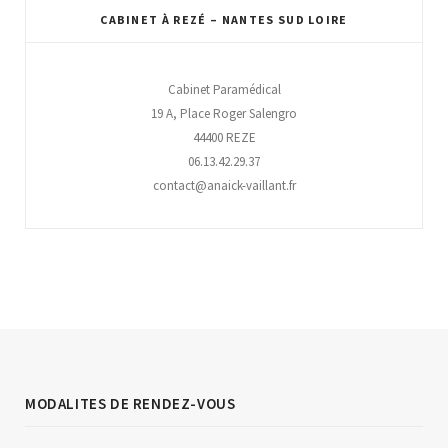
CABINET À REZÉ – NANTES SUD LOIRE
Cabinet Paramédical
19 A, Place Roger Salengro
44400 REZE
06.13.42.29.37
contact@anaick-vaillant.fr
MODALITES DE RENDEZ-VOUS