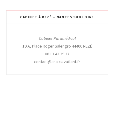
CABINET À REZÉ – NANTES SUD LOIRE
Cabinet Paramédical
19 A, Place Roger Salengro 44400 REZÉ
06.13.42.29.37
contact@anaick-vaillant.fr