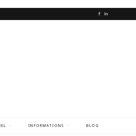
F
L
a
i
c
n
e
k
b
e
o
d
o
I
k
n
NEL
INFORMATIONS
BLOG