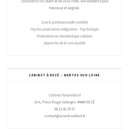
conscience vos élans et de vous créer, une existence plus
heureuse et alignée.
Coach professionnelle certifiée
Psycho-praticienne intégrative - Psychologie
Praticienne en Numérologie créative
Approche de la non dualité
CABINET À REZÉ – NANTES SUD LOIRE
Cabinet Paramédical
19 A, Place Roger Salengro 44400 REZÉ
06.13.42.29.37
contact@anaick-vaillant.fr