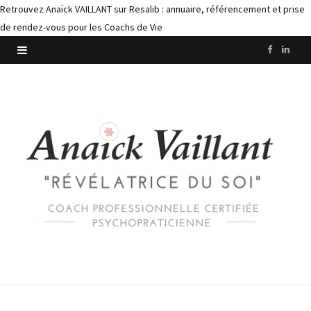
Retrouvez Anaïck VAILLANT sur Resalib : annuaire, référencement et prise
de rendez-vous pour les Coachs de Vie
F
L
a
i
c
n
e
k
b
e
o
d
o
I
k
n