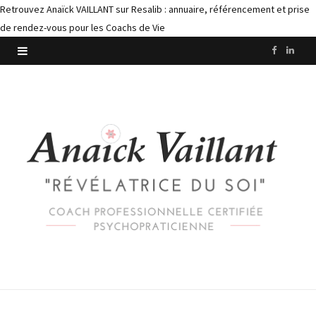
Retrouvez Anaïck VAILLANT sur Resalib : annuaire, référencement et prise
de rendez-vous pour les Coachs de Vie
F
L
a
i
c
n
e
k
b
e
o
d
o
I
k
n