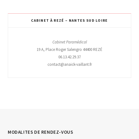
CABINET À REZÉ – NANTES SUD LOIRE
Cabinet Paramédical
19 A, Place Roger Salengro 44400 REZÉ
06.13.42.29.37
contact@anaick-vaillant.fr
MODALITES DE RENDEZ-VOUS