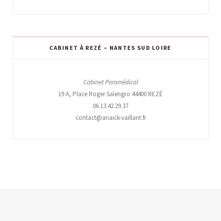
CABINET À REZÉ – NANTES SUD LOIRE
Cabinet Paramédical
19 A, Place Roger Salengro 44400 REZÉ
06.13.42.29.37
contact@anaick-vaillant.fr