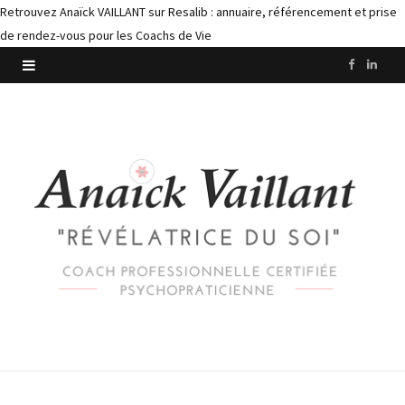
Retrouvez Anaïck VAILLANT sur Resalib : annuaire, référencement et prise
de rendez-vous pour les Coachs de Vie
F
L
a
i
c
n
e
k
b
e
o
d
o
I
k
n