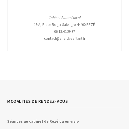
Cabinet Paramédical
19 A, Place Roger Salengro 44400 REZÉ
06.13.42.29.37
contact@anaick-vaillant.fr
MODALITES DE RENDEZ-VOUS
Séances au
c
abinet de Rezé ou en visio