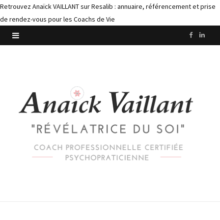
Retrouvez Anaïck VAILLANT sur Resalib : annuaire, référencement et prise
de rendez-vous pour les Coachs de Vie
F
L
a
i
c
n
e
k
b
e
o
d
o
I
k
n