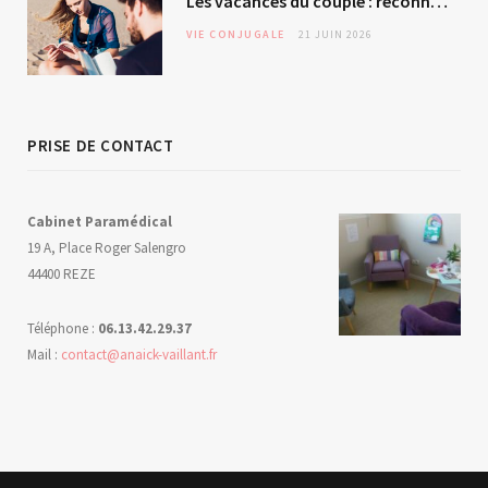
Les vacances du couple : reconnexion ou évitement silencieux ?
VIE CONJUGALE
21 JUIN 2026
PRISE DE CONTACT
Cabinet Paramédical
19 A, Place Roger Salengro
44400 REZE
Téléphone :
06.13.42.29.37
Mail :
contact@anaick-vaillant.fr