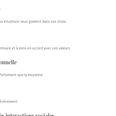
e
os intuitions vous guident dans vos choix.
oure et à vivre en accord avec vos valeurs.
ionnelle
 fortement que la moyenne.
sévèrement.
s interactions sociales