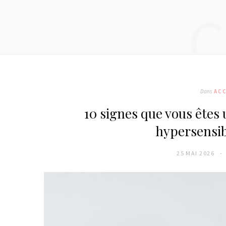
C
Dans
AC
10 signes que vous êtes 
hypersensib
25 MAI 2026