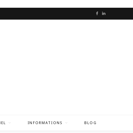
F
L
a
i
c
n
e
k
b
e
o
d
o
I
k
n
NEL
INFORMATIONS
BLOG